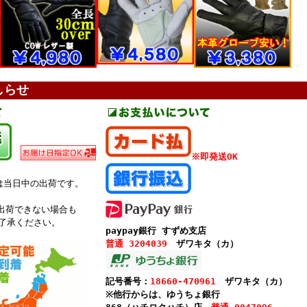
-
-
しらせ
※即発送OK
は当日中の出荷です。
。
出荷できない場合も
了承ください。
paypay銀行 すずめ支店
普通 3204039
ザワキタ（カ）
記号番号：
18660-470961
ザワキタ（カ）
※他行からは、ゆうちょ銀行