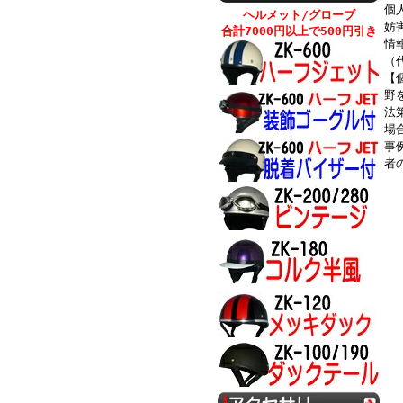
個
ヘルメット/グローブ
妨
合計7000円以上で500円引き
情
（
【
野
法
場
事
者