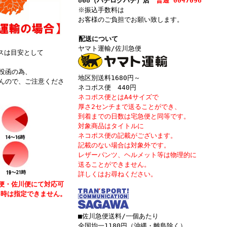
868（ハチロクハチ）店
普通 0047096
※振込手数料は
お客様のご負担でお願い致します。
配送について
ヤマト運輸/佐川急便
スは目安として
投函の為、
地区別送料1680円～
ので、ご注意くださ
ネコポス便 440円
ネコポス便とはA4サイズで
厚さ2センチまで送ることができ、
到着までの日数は宅急便と同等です。
対象商品はタイトルに
ネコポス便
の記載がございます。
記載のない場合は対象外です。
レザーパンツ、ヘルメット等は物理的に
送ることができません。
詳しくはお尋ねください。
便・佐川便にて対応可
4時は指定できません。
■佐川急便送料/一個あたり
全国均一1180円（沖縄・離島除く）