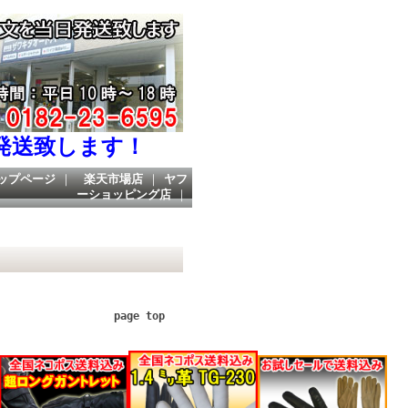
発送致します！
ップページ
｜
楽天市場店
｜
ヤフ
ーショッピング店
｜
page top