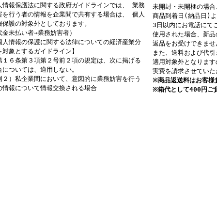
人情報保護法に関する政府ガイドラインでは、 業務
未開封・未開梱の場合
害を行う者の情報を企業間で共有する場合は、 個人
商品到着日(納品日)よ
報保護の対象外としております。
3日以内にお電話にて
代金未払い者→業務妨害者）
使用された場合、新品
個人情報の保護に関する法律についての経済産業分
返品をお受けできませ
を対象とするガイドライン】
また、送料および代引
第１６条第３項第２号前２項の規定は、次に掲げる
適用対象外となります
合については、適用しない。
実費を請求させていた
例２）私企業間において、意図的に業務妨害を行う
※商品返送料はお客様
の情報について情報交換される場合
※箱代として400円ご