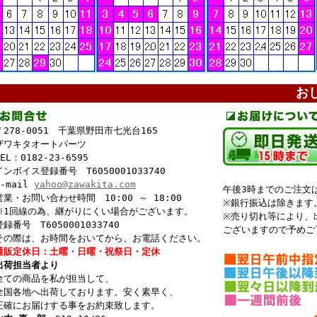
-
-
お
278-0051 千葉県野田市七光台165
ワキタオートパーツ
L：0182-23-6595
ンボイス登録番号 T6050001033740
-mail
yahoo@zawakita.com
午後3時までのご注文
業・お問い合わせ時間 10:00 ～ 18:00
※銀行振込は除きます
1回線の為、継がりにくい場合がございます。
※売り切れ等により、
番号 T6050001033740
ございますので予めご
の際は、お時間をおいてから、お電話ください。
販定休日：土曜・日曜・祝祭日・定休
荷担当者より
ての商品を私が担当して、
国各地へ出荷しております。安く素早く、
確にお届けする事をお約束致します。