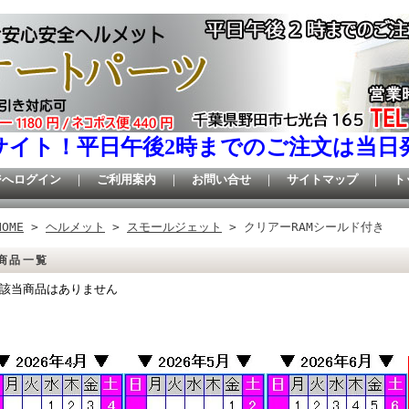
サイト！平日午後2時までのご注文は当日
ジへログイン
｜
ご利用案内
｜
お問い合せ
｜
サイトマップ
｜
ト
HOME
>
ヘルメット
>
スモールジェット
> クリアーRAMシールド付き
商品一覧
該当商品はありません