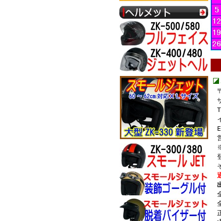
-
〒
ザ
TE
イ
E
営
※
登録
そ
通
出
全
全
正