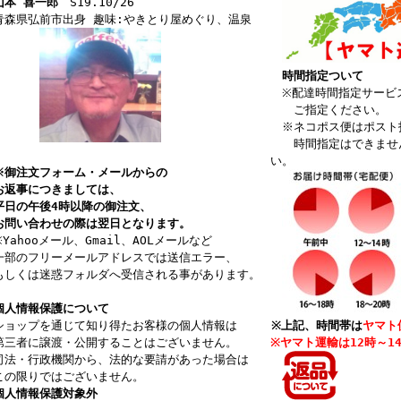
山本 喜一郎
S19.10/26
森県弘前市出身 趣味:やきとり屋めぐり、温泉
時間指定ついて
※配達時間指定サービ
ご指定ください。
※ネコポス便はポスト
時間指定はできません
い。
御注文フォーム・メールからの
返事につきましては、
日の午後4時以降の御注文、
問い合わせの際は翌日となります。
Yahooメール、Gmail、AOLメールなど
部のフリーメールアドレスでは送信エラー、
しくは迷惑フォルダへ受信される事があります。
人情報保護について
ョップを通じて知り得たお客様の個人情報は
※上記、時間帯は
ヤマト
三者に譲渡・公開することはございません。
※ヤマト運輸は12時～1
法・行政機関から、法的な要請があった場合は
の限りではございません
。
個人情報保護対象外