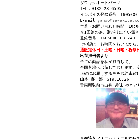
ザワキタオートパーツ
TEL：0182-23-6595
インボイス登録番号 T60500010
E-mail
yahoo@zawakita.c
営業・お問い合わせ時間 10:00
※1回線の為、継がりにくい場合
登録番号 T6050001033740
その際は、お時間をおいてから
通販定休日：土曜・日曜・祝祭
出荷担当者より
全ての商品を私が担当して、
全国各地へ出荷しております。
正確にお届けする事をお約束致
山本 喜一郎
S19.10/26
青森県弘前市出身 趣味:やきと
※御注文フォーム・メールから