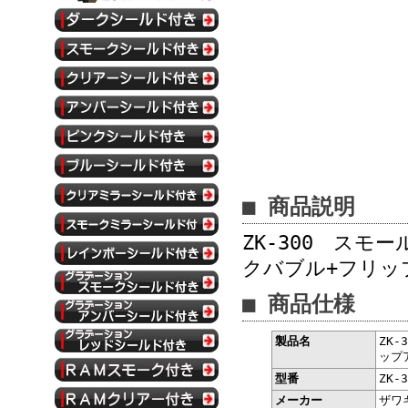
■ 商品説明
ZK-300 スモ
クバブル+フリッ
■ 商品仕様
製品名
ZK
ップ
型番
ZK-3
メーカー
ザワ