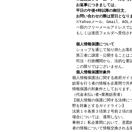
お返事につきましては、
平日の午後4時以降の御注文、
お問い合わせの際は翌日となり
※Yahooメール、Gmail、AO
一部のフリーメールアドレスで
もしくは迷惑フォルダへ受信さ
個人情報保護について
ショップを通じて知り得たお客
第三者に譲渡・公開することは
司法・行政機関から、法的な要
この限りではございません
。
個人情報保護対象外
個人情報保護法に関する政府ガイ
妨害を行う者の情報を企業間で共
情報保護の対象外としております
（代金未払い者→業務妨害者）
【個人情報の保護に関する法律に
野を対象とするガイドライン】
法第１６条第３項第２号前２項の
場合については、適用しない。
事例２）私企業間において、意図
者の情報について情報交換される