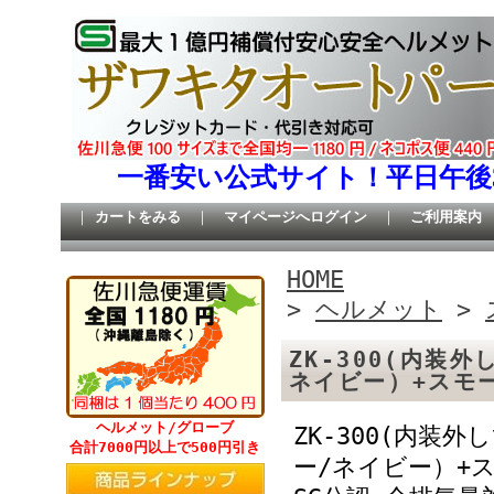
一番安い公式サイト！平日午後
｜
カートをみる
｜
マイページへログイン
｜
ご利用案内
HOME
>
ヘルメット
>
ZK-300(内装
ネイビー）+スモ
ヘルメット/グローブ
ZK-300(内
合計7000円以上で500円引き
ー/ネイビー）+