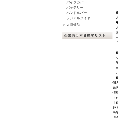
バイクカバー
バッテリー
※
ハンドルバー
お
ラジアルタイヤ
平
大特価品
お
※
企業向け不良顧客リスト
一
も
個
シ
第
司
こ
個
妨
情
（
【
野
法
場