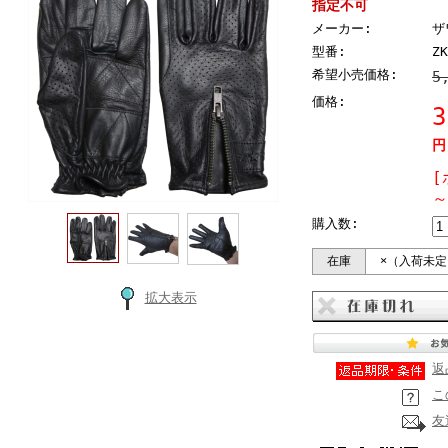
指定不可
メーカー:
ザ
型番:
ZK
希望小売価格:
5
価格:
円
[
～
購入数:
在庫
×（入荷未定
拡大表示
返
こ
友