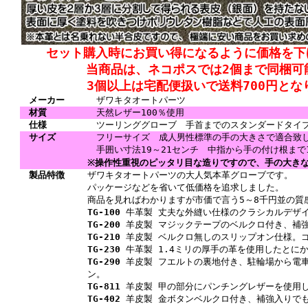
セット購入時にお買い得になるように価格を下
当商品は、ネコポスでは2個まで同梱可
3個以上は宅配便扱いで送料700円とな
メーカー
ザワキタオートパーツ
材質
天然レザー100％使用
仕様
ツーリンググローブ 手首までのスタンダードタイ
サイズ
フリーサイズ 成人男性標準の手の大きさで適合致
手囲い寸法19～21センチ
中指から手の付け根まで1
※操作性重視のピッタリ目な造りですので、手の大き
製品特徴
ザワキタオートパーツの大人気本革グローブです。
パッケージなどを省いて低価格を追求しました。
商品を見ればわかりますが市価で言う5～8千円並の質
TG-100
牛革製 丈夫な外縫い仕様のクラシカルデザイ
TG-200
羊皮製 マジックテープのベルクロ付き、補
TG-210
羊皮製 ベルクロ無しのスリップオン仕様。
TG-230
牛革製 1.4ミリの厚手の革を使用したとに
TG-290
羊皮製 フエルトの裏地付き、駐輪場から電
ン。
TG-811
羊皮製 甲の部分にパンチングレザーを使用
TG-402
羊皮製 金ボタンベルクロ付き、補強入りで