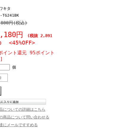
ワキタ
-TG241BK
,800円(税込)
3,180円
(税抜 2,891
<45%OFF>
)
ポイント還元 95ポイント
]
個
）
品についての詳細はこちら
の商品について問い合わせる
達にメールですすめる