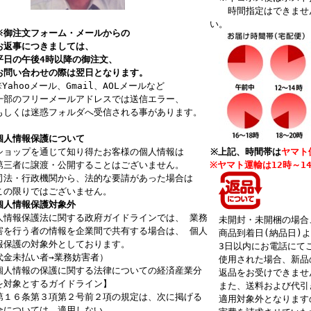
時間指定はできません
い。
御注文フォーム・メールからの
返事につきましては、
日の午後4時以降の御注文、
問い合わせの際は翌日となります。
Yahooメール、Gmail、AOLメールなど
部のフリーメールアドレスでは送信エラー、
しくは迷惑フォルダへ受信される事があります。
人情報保護について
ョップを通じて知り得たお客様の個人情報は
※上記、時間帯は
ヤマト
三者に譲渡・公開することはございません。
※ヤマト運輸は12時～1
法・行政機関から、法的な要請があった場合は
の限りではございません
。
個人情報保護対象外
人情報保護法に関する政府ガイドラインでは、 業務
未開封・未開梱の場合
害を行う者の情報を企業間で共有する場合は、 個人
商品到着日(納品日)よ
報保護の対象外としております。
3日以内にお電話にて
代金未払い者→業務妨害者）
使用された場合、新品
個人情報の保護に関する法律についての経済産業分
返品をお受けできませ
を対象とするガイドライン】
また、送料および代引
第１６条第３項第２号前２項の規定は、次に掲げる
適用対象外となります
合については、適用しない。