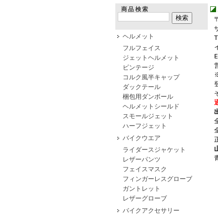
商品検索
〒
ザ
ヘルメット
TE
イ
フルフェイス
E
ジェットヘルメット
営
ビンテージ
※
コルク風半キャップ
登録
ダックテール
そ
梱包用ダンボール
通
ヘルメットシールド
出
スモールジェット
全
ハーフジェット
全
バイクウエア
正
ライダースジャケット
青
レザーパンツ
フェイスマスク
フィンガーレスグローブ
ガントレット
レザーグローブ
バイクアクセサリー