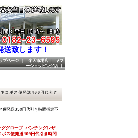
発送致します！
ップページ
｜
楽天市場店
｜
ヤフ
ーショッピング店
｜
 ネコポス便発送400円代引き
ポス便発送350円代引き時間指定不
リンググローブ パンチングレザ
コポス便発送400円代引き時間