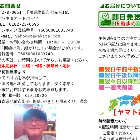
278-0051 千葉県野田市七光台165
ワキタオートパーツ
L：0182-23-6595
ンボイス登録番号 T6050001033740
-mail
yahoo@zawakita.com
午後3時までのご注文
業・お問い合わせ時間 10:00 ～ 18:00
※銀行振込は除きます
1回線の為、継がりにくい場合がございます。
※売り切れ等により、
番号 T6050001033740
ございますので予めご
の際は、お時間をおいてから、お電話ください。
販定休日：土曜・日曜・祝祭日・定休
荷担当者より
ての商品を私が担当して、
国各地へ出荷しております。安く素早く、
確にお届けする事をお約束致します。
山本 喜一郎
S19.10/26
森県弘前市出身 趣味:やきとり屋めぐり、温泉
時間指定ついて
※配達時間指定サービ
ご指定ください。
※ネコポス便はポスト