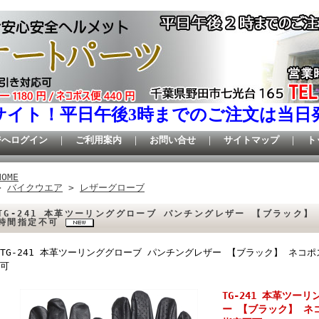
サイト！平日午後3時までのご注文は当日
ジへログイン
｜
ご利用案内
｜
お問い合せ
｜
サイトマップ
｜
ト
HOME
>
バイクウエア
>
レザーグローブ
TG-241 本革ツーリンググローブ パンチングレザー 【ブラック】
時間指定不可
TG-241 本革ツーリンググローブ パンチングレザー 【ブラック】 ネコ
可
TG-241 本革ツー
ー 【ブラック】 ネ