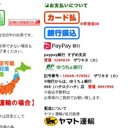
※即発送OK
は当日中の出荷です。
。
出荷できない場合も
了承ください。
paypay銀行 すずめ支店
普通 3204039
ザワキタ（カ）
記号番号：
18660-470961
ザワキタ（カ）
※他行からは、ゆうちょ銀行
868（ハチロクハチ）店
普通 0047096
※振込手数料は
お客様のご負担でお願い致します。
配送について
ヤマト運輸/佐川急便
スは目安として
投函の為、