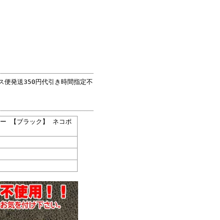
ポス便発送350円代引き時間指定不
ザー 【ブラック】 ネコポ