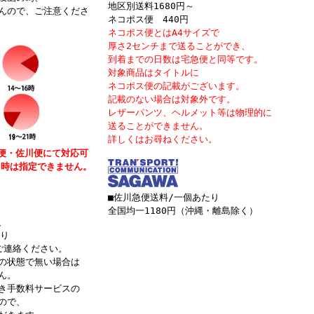
地区別送料1680円～
ので、ご注意くださ
ネコポス便 440円
ネコポス便とはA4サイズで
厚さ2センチまで送ることができ、
到着までの日数は宅急便と同等です。
対象商品はタイトルに
ネコポス便
の記載がございます。
記載のない場合は対象外です。
レザーパンツ、ヘルメット等は物理的に
送ることができません。
詳しくはお尋ねください。
便・佐川便にて対応可
4時は指定できません。
■佐川急便送料/一個あたり
全国均一1180円（沖縄・離島除く）
、
り
ご連絡ください。
の状態で無い場合は
ん。
き手数料サービスの
ので、