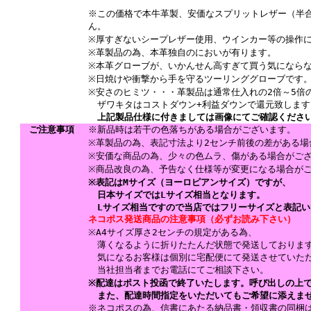
※この価格で本牛革製、安価なスプリットレザー（半
ん。
※厚すぎないシープレザー使用、ウインカー等の操作
※革製品の為、本革独自のにおいが有ります。
※本革グローブが、いかんせん高すぎて買う気になら
※日焼けや衝撃から手を守るツーリンググローブです
※安さのヒミツ・・・革製品は通常仕入れの2倍～5倍
ザワキタはコストダウン+利益ダウンで還元致します
上記製品仕様に付きましては画像にてご確認くださ
ご注意事項
※新品時は若干の色落ちがある場合がございます。
※革製品の為、表記寸法より2センチ前後の差がある場
※安価な商品の為、少々の色ムラ、傷がある場合がご
※商品改良の為、予告なく仕様等が変更になる場合が
※表記はMサイズ（ヨーロピアンサイズ）ですが、
日本サイズではLサイズ相当となります。
Lサイズ相当ですので当店ではフリーサイズと表記い
ネコポス発送商品の注意事項（必ずお読み下さい）
※A4サイズ厚さ2センチの規定がある為、
薄くなるように折りたたんだ状態で発送しておりま
気になるお客様は個別に宅配便にて発送させていた
当社担当者までお電話にてご相談下さい。
※配達はポスト投函で終了いたします。呼び出しの上
また、配達時間指定をいただいてもご希望に添えま
※ネコポスの為、信書にあたる納品書・領収書の同梱